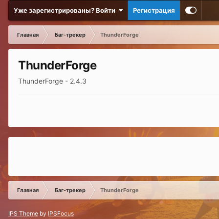
Уже зарегистрированы? Войти
Регистрация
Главная
Баг-трекер
ThunderForge
ThunderForge
ThunderForge - 2.4.3
Главная
Баг-трекер
ThunderForge
IPS Theme
by
IPSFocus