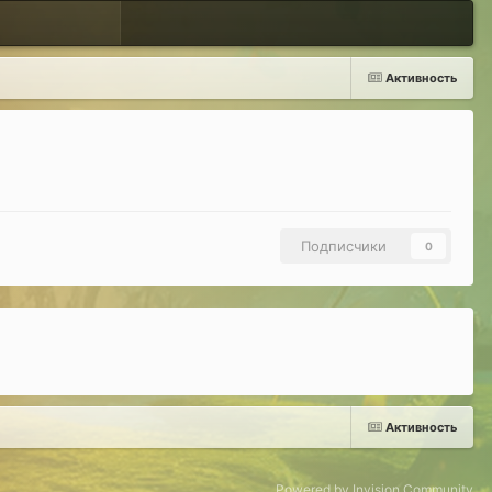
Активность
Подписчики
0
Активность
Powered by Invision Community