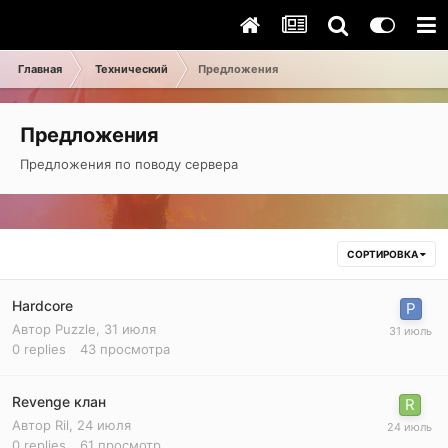
Главная
Технический
Предложения
Предложения
Предложения по поводу сервера
СОРТИРОВКА
Hardcore
Автор
Puzzle
,
31 июля
0
replies
43
просмотра
Revenge клан
Автор
Ril
,
24 июля
0
replies
61
просмотр