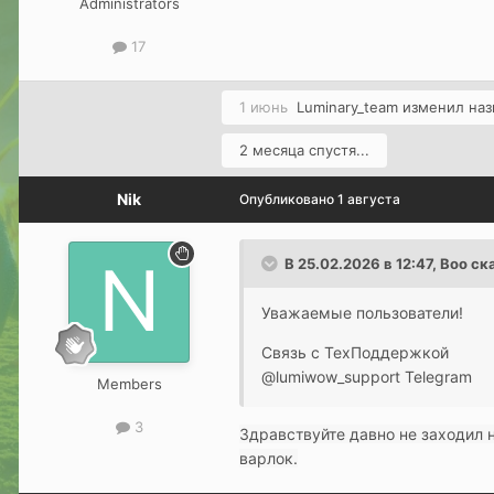
Administrators
17
1 июнь
Luminary_team
изменил наз
2 месяца спустя...
Nik
Опубликовано
1 августа
В 25.02.2026 в 12:47,
Boo
ска
Уважаемые пользователи!
Связь с ТехПоддержкой
@lumiwow_support Telegram
Members
3
Здравствуйте давно не заходил н
варлок.