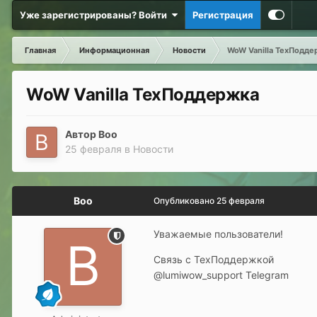
Уже зарегистрированы? Войти
Регистрация
Главная
Информационная
Новости
WoW Vanilla ТехПодде
WoW Vanilla ТехПоддержка
Автор
Boo
25 февраля
в
Новости
Boo
Опубликовано
25 февраля
Уважаемые пользователи!
Связь с ТехПоддержкой
@lumiwow_support Telegram